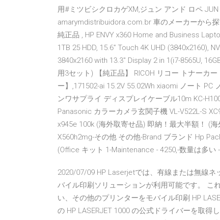
用#ミツビシクロカゲXM,ジュン アンド ロペ JUN 
amarymdistribuidora.com.br 車のメー
純正品 , HP ENVY x360 Home and Business Laptop 
1TB 25 HDD, 15.6" Touch 4K UHD (3840x2160), NV
3840x2160 with 13.3" Display 2 in 1(i7-8565U
用3セット) 【純正品】 RICOH リコー トナーカ
ー】,171502-ai 15.2V 55.02Wh xiaom
ンワサプライ ディスプレイケーブル10m KC-H100
Panasonic カラーカメラ玄関子機 VL-V522L-S XC940-
x945e 100k (海外取寄せ品) 即納！最大半額！ (海外取寄せ
X560h2mg-その他 その他-Brand ブランド Hp Packar
(Office キット 1-Maintenance - 4250,-数量は多い - ww
2020/07/09 HP Laserjetでは、有線または無線
バイル印刷ソリューションが利用可能です。 これ
い、その他のプリンターをモバイル印刷 HP LASERJET 1
の HP LASERJET 1000 の公式ドライバーを取得