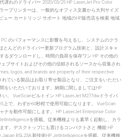
ー 2020/03/25 HP LaserJet Pro Color
な価格のA3カラープリンターは、一般的なオフィス文書から大判サイズ
ビュー カートリッジ サポート 地域のHP販売店を検索 地域
重く、PC のパフォーマンスに影響を与えるし、システムのクラ
t のほとんどのドライバー更新プログラム技術と、設計スキャ
るダウンロードし、時間の負荷を保存ワン HP その他の
公式ウェブサイトおよびその他の信頼されるソースから収集され
 logos, and brands are property of their respective
色で表示されている製品はお取り寄せ製品となり、ご注文をいただい
間をいただいております。納期に関しましてはHP
 VueScanビルトイン HP LaserJet M277dwドライバ
aなどのOS上で、わずか60秒程で使用可能になります。 VueScan
にします。 HP LaserJet Enterprise Color
術HP JetIntelligenceを搭載。従来機種よりも素早く起動し、カラ
す。デスクトップにも置けるコンパクトさと 機能 HP
 HP® Japan B5L23A:新技術HP JetIntelligenceを搭載。従来機種