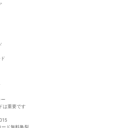
か
ド
ード
ド
カー
ドは重要です
15
ロード無料亀裂