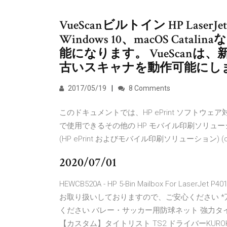
VueScanビルトイン HP Lase
Windows 10、macOS Cat
能になります。 VueScan
古いスキャナを動作可能にし
2017/05/19
8 Comments
このドキュメントでは、HP ePrint ソフトウェア対応
で使用できるその他の HP モバイル印刷ソリューションについては、
(HP ePrint およびモバイル印刷ソリューション) (
2020/07/01
HEWCB520A - HP 5-Bin Mailbox For Laser
お取り扱いしておりますので、ご安心ください 
ください バレー・サッカー用防球ネット 強力タイプ 
【カスタム】タイトリスト TS2 ドライバーKUROKAG