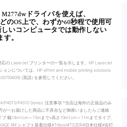
rJet M277dwドライバを使えば、
alinaなどのOS上で、わずか60秒程で使用可
は、新しいコンピュータでは動作しない
ます。
の LaserJet プリンターの一覧を示します。HP LaserJet
HP ePrint and mobile printing solutions
c03793609) (英語) を参照してください。
Jet P4014/P4015/P4510 Series: 注意事項 *当店は海外の正規品のみ
*万が一お届けした商品に不具合など御座いましたらご連絡
幅14m1cm～15mまで×高さ10m1cm～11mまでタイプ,
E XM シャフト装着仕様#Titleist#TS2DR#日本仕様#右打