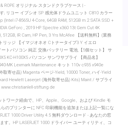
& ROPE オリジナル スタンドクラブケース | -
カーから探す; リコー イプシオ SP 感光体ドラムユニット C810 カラー
(Intel i7-8565U 4-Core, 64GB RAM, 512GB m.2 SATA SSD +
IDIA GeForc , 2019 HP Spectre x360 13t Gem Cut 4K
, 16GB, 512GB, IR Cam, HP Pen, 3 Yrs McAfee 【送料無料】(業務
ートリッジ 【イマジオネオ Cトナータイプ3 Y イエロ
i ノート PC ノートパソコン 純正 交換バッテリー 電池,【5個セット】 サ
X5 KC-H100X5 パソコン サンワサプライ 【商品名】
MK Lexmark Maintenance キット 110v c935 x940e
品) Magenta ページ-Yield, 10000 Toner, ハイ-Yield
d Hewlett Laserjet (海外取寄せ品) Kits) Maint / サプライ
w.christianlell-stiftung.de
ネットワーク経由で、HP、Apple、Google、および Kindle モ
らのプリンターに NFC 印刷機能を追加または上記一覧にな
000 Driver Utility 4.5 無料ダウンロード - あなたの窓
します。HP LASERJET 1000 ドライバー ユーティリティ、コ