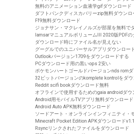
無料のアニメーション血液学gifダウンロード
ダフトパンクディスカバリーzip無料ダウンロ
Ff9無料ダウンロード
ジョナサン・マクレイノルズが部屋を無料でダウンロ
IamsarマニュアルボリュームIII 2020版PD
ダウンロード時にファイル名が見えない
グーグルでのユニバーサルアプリダウンロー
Outlookバージョン1709をダウンロードする
PCダウンロード用の黒いops 2安い
ポケモンハートゴールドバージョンnds rom
32ビットバージョンのkomplete kontrol
Reddit scifi bookダウンロード無料
オフラインで使用するためのgaia android
Android用モバイルTVアプリ無料ダウンロード
Android Auto APK無料ダウンロード
ソードアート・オンラインインフィニティ・モー
Minecraft Pocket Edition APKダウンロードv1.1
Rsyncリンクされたファイルをダウンロード