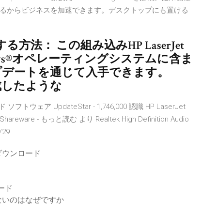
るからビジネスを加速できます。デスクトップにも置ける
法： この組み込みHP LaserJet
dows®オペレーティングシステムに含ま
ップデートを通じて入手できます。
が作成したような
 ソフトウェア UpdateStar - 1,746,000 認識 HP LaserJet
- Shareware - もっと読む より Realtek High Definition Audio
/29
ダウンロード
ード
ないのはなぜですか