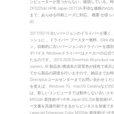
ンピューターが見つからない、破損している、時代遅れのドライバ
CP5225dn HP® Japan CE712A:手頃
まで、あらゆる印刷ニーズに対応。 概要 仕様 レ
の
2017/05/19 古いバージョンのドライバーが
ッシュに 。ドライバー ブースター無料、IObi
ン、自動的に古いバージョンのドライバーを識別す
デバイス Windowsドライバーはメーカーの
たものです。 2015-2020 DriverHub All product names,
owners. All 製品名/構成名の背景色が緑
てから製品の調達を行いますので、納品までお時
Directplusコールセンターまでお問い合わせください。
を使えば、Windows 10、macOS Catalin
は、新しいコンピュータでは動作しない古いスキャナを動作可能
M552dn 新技術HP HP® Japan B5L23A:新技
ー文書を高速印刷できるからビジネスを加速できま
LaserJet Enterprise Color M552dn 新技術HP