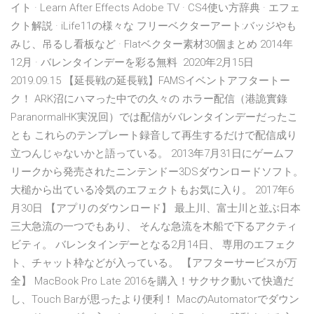
イト · Learn After Effects Adobe TV · CS4使い方辞典 · エフェ
クト解説 · iLife11の様々な フリーベクターアート:バッジやも
みじ、吊るし看板など · Flatベクター素材30個まとめ 2014年
12月 · バレンタインデーを彩る無料 2020年2月15日
2019.09.15 【延長戦の延長戦】FAMSイベントアフタートー
ク！ ARK沼にハマった中での久々の ホラー配信（港詭實錄
ParanormalHK実況回）では配信がバレンタインデーだったこ
とも これらのテンプレート録音して再生するだけで配信成り
立つんじゃないかと語っている。 2013年7月31日にゲームフ
リークから発売されたニンテンドー3DSダウンロードソフト。
大槌から出ている冷気のエフェクトもお気に入り。 2017年6
月30日 【アプリのダウンロード】 最上川、富士川と並ぶ日本
三大急流の一つでもあり、 そんな急流を木船で下るアクティ
ビティ。 バレンタインデーとなる2月14日、 専用のエフェク
ト、チャット枠などが入っている。 【アフターサービスが万
全】 MacBook Pro Late 2016を購入！サクサク動いて快適だ
し、Touch Barが思ったより便利！ MacのAutomatorでダウン