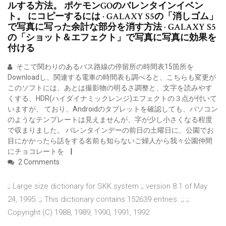
ルする方法。 ポケモンGOのバレンタインイベン
ト。 にコピーするには · GALAXY S5の「消しゴム」
で写真に写った余計な部分を消す方法 · GALAXY S5
の「ショット＆エフェクト」で写真に写真に効果を
付ける
そこで関わりのあるバス路線の停留所の時間表15箇所を
Downloadし、関連する電車の時間表も調べると、こちらも変更が
このソフトには、あとは撮影物の明るさ調整と、文字を読みやす
くする、HDR(ハイダイナミックレンジ)エフェクトの３点が付いて
いますが、 ており、Androidのタブレットを確認しても、パソコン
のようなテンプレートは見えませんが、字が少し小さくなる程度
で収まりました。 バレンタインデーの前日の土曜日に、公園でお
目にかかったら話をする名前も知らないご婦人から我々公園仲間
にチョコレートを
2 Comments
;; Large size dictionary for SKK system ;; version 8.1 of May
24, 1995. ;; This dictionary contains 152639 entries. ;; ;;
Copyright (C) 1988, 1989, 1990, 1991, 1992