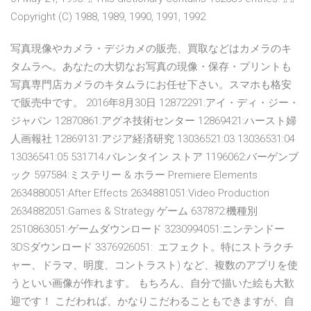
Copyright (C) 1988, 1989, 1990, 1991, 1992
写真現像やカメラ・デジカメの販売、買取などはカメラのキ
タムラへ。あなたの大切なお写真の現像・保存・プリントも
写真専門店カメラのキタムラにお任せ下さい。スマホも格安
で販売中です。 2016年8月30日 12872291:アイ・ディ・ジー・
ジャパン 12870861:アグネ技術センター 12869421:ハースト婦
人画報社 12869131:アジア経済研究 13036521:03 13036531:04
13036541:05 531714:バレンタイン ストア 1196062:バーゲンブ
ック 597584:ミステリー & ホラー Premiere Elements
2634880051:After Effects 2634881051:Video Production
2634882051:Games & Strategy ゲーム 637872:機種別
2510863051:ゲームダウンロード 3230994051:ニンテンドー
3DSダウンロード 3376926051: エフェクト。特にストラクチ
ャー、ドラマ、明度、コントラスト) など、複数のアプリを使
うといい画像が作れます。 もちろん、自分で描いた絵も大歓
迎です！ こだわれば、かなりこだわることもできますが、自