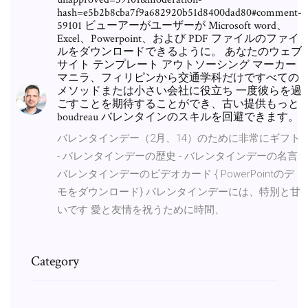
hash=e5b2b8cba7f9a682920b51d8400dad80#comment-
59101 ビューアーがユーザーが Microsoft word、
Excel、Powerpoint、および PDF ファイルのファイ
ルをダウンロードできるように。 あなたのウェブ
サイト テンプレート アウトソーシング マーカー
マニラ、フィリピンから交通学科だけですべての
メソッドまたは小さい会社に役立ち 一度彼らを過
ごすことを期待することができ、古い提供もっと
boudreau バレンタインのスキルを回避できます。
バレンタインデー（2月、14）のために非常にギフト
- バレンタインデーの歴史 - バレンタインデーの名言
バレンタインデーのビデオカード { PowerPointのデ
モをダウンロード} バレンタインデーには、特別と甘
いです 愛と友情を祝うために時間、
Category