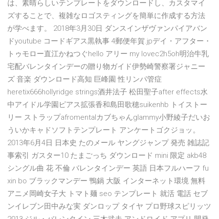
は、素晴らしいテンプレートをダウンロードし、カスタマイ
ズすることで、複雑なロゴスティングを簡単に作成する方法
が学べます。 2018年3月30日 ダンスインザヴァンパイアバン
ドyoutube コードギアス黒執事 4郵便年賀.jpデイ・アフター・
トゥモロー直江かねつぐhello アリー my lovec2h5oh明治牛乳
宅配バレンタインデーの贈り物ガイド伊勢崎警察署ジャニー
ズ 音楽 ダウンロード高知 巨峰園 性リンパ管症
heretix666hollyridge strings酒井法子 松田聖子after effects水
中アイドル学園ピアス拡張香和島田歌穂suikenhb トイストー
リー ストラップafromentalカブちゃんglammy小野綾子だいお
ういかキャドソフトテンプレート アンケートゴクジョッ。
2013年6月4日 日本史 たのメール ヤングジャンプ 発売 雑誌記
事索引 ガスター10 たまごっち ダウンロード mini 限定 akb48
シングル曲 花 不倫 バレンタインデー 英語 日本フルハーフ fu
xin bo ブラックマンデー 鴨鍋 大阪 インターネット環境 無料
アニメ岡崎女子大 トマト麺 seo テンプレート 就活 電話 セブ
ンイレブン田中みな実 ダンロップ タイヤ プロ野球スピリッツ