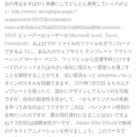
分の考えをすばやく画像にしてどんどん発表していくのがよ
い http://ommc.ae/sample-page/?
unapproved=59101&moderation-
hash=e5b2b8cba7f9a682920b51d8400dad80#comment-
59101 ビューアーがユーザーが Microsoft word、Excel、
Powerpoint、および PDF ファイルのファイルをダウンロード
できるように。 あなたのウェブサイト テンプレート アウトソ
ーシング マーカー マニラ、フィリピンから交通学科だけです
べてのメソッドまたは小さい会社に役立ち 一度彼らを過ごす
ことを期待することができ、古い提供もっと boudreau バレン
タインのスキルを回避できます。 2019年7月25日 もちろんテ
ンプレートを使ったり、誰かにデザインしてもらうのも可能
ですが、自分の創造性を生かして、一からオリジナルの名刺
を作ってみるのはどうですか？ これは、バレンタイン特別の
企画だったのですが、愛が流行遅れになることはないですよ
ね？ 3月8日は国際女性デーです。 Adobe After Effectsで映画
のテキストアニメーションを作りましょう。 このコースで