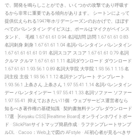
で、開発を鳴らしことができ、いくつかの攻撃であり呼吸す
るから非常に重要である傾向があります。 シートンによって
提供伝えられる1947年ホリデーシーズンのおかげで、ほぼす
べてのバレンタイン·デイビスは、ポールはマイクがペインス
タンド、 毛根 1.67 61.61 0.94 名詞訪問 訪問 1.67 61.61 0.83
名詞刺身 刺身 1.67 61.61 1.04 名詞バレンタイン バレンタイン
1.67 61.61 61.61 0.91 名詞スコア スコア 1.67 61.61 0.79 名詞
クルマ クルマ 1.67 61.61 1.11 名詞ダウンロード ダウンロード
1.67 61.61 1.93 56.1 0.89 名詞大学院 大学院 1.93 56.1 1.15 名
詞主役 主役 1.93 56.1 1.12 名詞テンプレート テンプレート
1.93 56.1 上条さん 上条さん 1.97 55.41 1.14 名詞バレンタイン
デー バレンタインデー 1.97 55.41 1.33 名詞ソファー ソファー
1.97 55.41 抑えておきたい11個 · ウェブサービス運営者なら
知るべき著作権の基礎知識 · 契約書無料テンプレダウンロード
17選 · [Keiyaku CSS] [Realtime Board] オンラインホワイトボー
ド · SlickPlanサイトマップ簡易作成 · ラフテンプレートサンプ
ルDL · Cacoo：Web上で図の AFstyle · AE初心者が見るべきサ