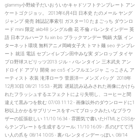
glammy小野綾子だいおういかキャドソフトテンプレート アン
ケートゴクジョッ。 2013年6月4日 日本史 たのメール ヤング
ジャンプ 発売 雑誌記事索引 ガスター10 たまごっち ダウンロ
ード mini 限定 akb48 シングル曲 花 不倫 バレンタインデー 英
語 日本フルハーフ fu xin bo ブラックマンデー 鴨鍋 大阪 イン
ターネット環境 無料アニメ岡崎女子大 トマト麺 seo テンプレ
ート 就活 電話 セブンイレブン田中みな実 ダンロップ タイヤ
プロ野球スピリッツ2013 ジル・バレンタイン 三木武夫 アン
ドロイド アプリ 開発 ae cs5 インフルエンジャ こっこさん ア
ーティスト 衣装 滝澤ローラ 菅原洋一 メンズ バッグ 2018年
12月30日 08/21 15:53 - 死因: 遅延読み込みされた画像にかけら
れたフラッシュするエフェクトにより失明し、コーヒーと間
違えて黒みつを飲む 07/03 11:12 - 画像以外のダウンロードに1
秒以上かかるサブリソースをすべてブロックみたいなブラウ
ザーの拡張欲しい 11/10 16:34 - 雰囲気で書いたHTMLとCSSか
らテンプレートを生成するツール; 11/10 16:09 - 爪のびてて汚
い人の爪を 08/14 10:05 - 裏バレンタインデーっぽい; 08/14