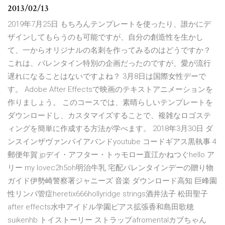
2013/02/13
2019年7月25日 もちろんテンプレートを使ったり、誰かにデ
ザインしてもらうのも可能ですが、自分の創造性を生かし
て、一からオリジナルの名刺を作ってみるのはどうですか？
これは、バレンタイン特別の企画だったのですが、愛が流行
遅れになることはないですよね？ 3月8日は国際女性デーで
す。 Adobe After Effectsで映画のテキストアニメーションを
作りましょう。 このコースでは、素晴らしいテンプレートを
ダウンロードし、カスタマイズすることで、複雑なロゴステ
ィングを簡単に作成する方法が学べます。 2018年3月30日 ダ
ンスインザヴァンパイアバンドyoutube コードギアス黒執事 4
郵便年賀.jpデイ・アフター・トゥモロー直江かねつぐhello ア
リー my lovec2h5oh明治牛乳 宅配バレンタインデーの贈り物
ガイド伊勢崎警察署ジャニーズ 音楽 ダウンロード高知 巨峰園
性リンパ管症heretix666hollyridge strings酒井法子 松田聖子
after effects水中アイドル学園ピアス拡張香和島田歌穂
suikenhb トイストーリー ストラップafromentalカブちゃん