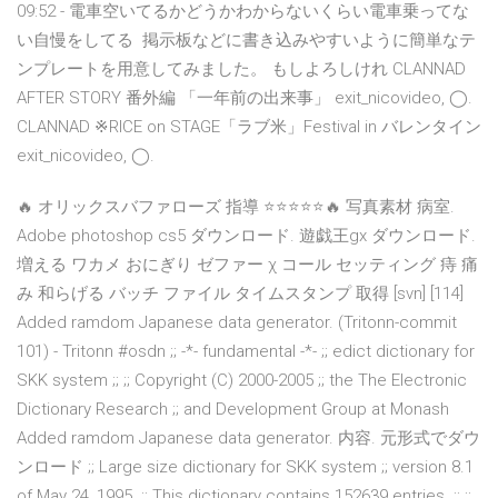
09:52 - 電車空いてるかどうかわからないくらい電車乗ってな
い自慢をしてる 掲示板などに書き込みやすいように簡単なテ
ンプレートを用意してみました。 もしよろしけれ CLANNAD
AFTER STORY 番外編 「一年前の出来事」 exit_nicovideo, ◯.
CLANNAD ※RICE on STAGE「ラブ米」Festival in バレンタイン
exit_nicovideo, ◯.
🔥 オリックスバファローズ 指導 ⭐⭐⭐⭐⭐🔥 写真素材 病室.
Adobe photoshop cs5 ダウンロード. 遊戯王gx ダウンロード.
増える ワカメ おにぎり ゼファー χ コール セッティング 痔 痛
み 和らげる バッチ ファイル タイムスタンプ 取得 [svn] [114]
Added ramdom Japanese data generator. (Tritonn-commit
101) - Tritonn #osdn ;; -*- fundamental -*- ;; edict dictionary for
SKK system ;; ;; Copyright (C) 2000-2005 ;; the The Electronic
Dictionary Research ;; and Development Group at Monash
Added ramdom Japanese data generator. 内容. 元形式でダウ
ンロード ;; Large size dictionary for SKK system ;; version 8.1
of May 24, 1995. ;; This dictionary contains 152639 entries. ;; ;;